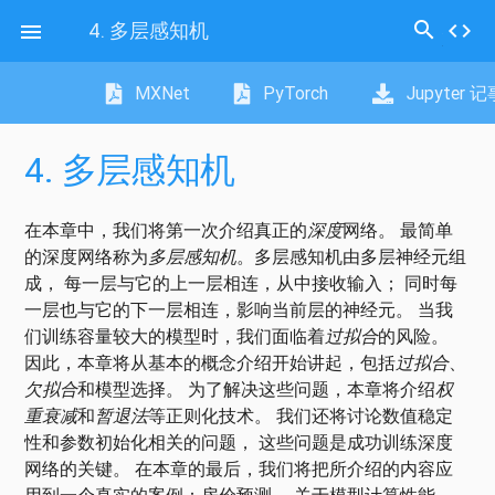
search
4.
多层感知机
code

MXNet
PyTorch
Jupyter 
4.
多层感知机
在本章中，我们将第一次介绍真正的
深度
网络。 最简单
的深度网络称为
多层感知机
。多层感知机由多层神经元组
成， 每一层与它的上一层相连，从中接收输入； 同时每
一层也与它的下一层相连，影响当前层的神经元。 当我
们训练容量较大的模型时，我们面临着
过拟合
的风险。
因此，本章将从基本的概念介绍开始讲起，包括
过拟合
、
欠拟合
和模型选择。 为了解决这些问题，本章将介绍
权
重衰减
和
暂退法
等正则化技术。 我们还将讨论数值稳定
性和参数初始化相关的问题， 这些问题是成功训练深度
网络的关键。 在本章的最后，我们将把所介绍的内容应